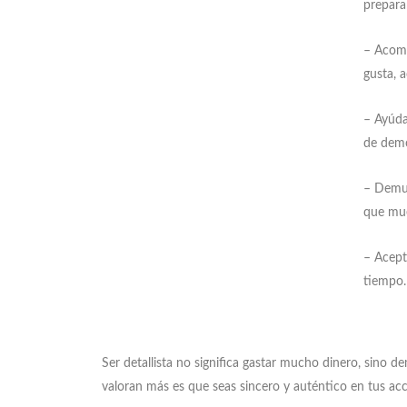
prepara
– Acomp
gusta, 
– Ayúda
de demo
– Demue
que mue
– Acept
tiempo.
Ser detallista no significa gastar mucho dinero, sino d
valoran más es que seas sincero y auténtico en tus acci