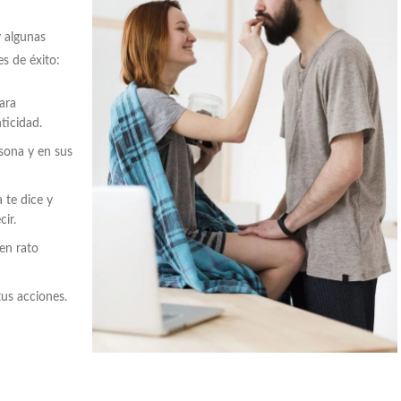
y algunas
s de éxito:
ara
ticidad.
sona y en sus
 te dice y
ir.
uen rato
us acciones.