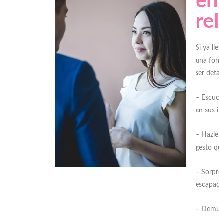
en
re
Si ya l
una for
ser det
– Escuc
en sus 
– Hazle
gesto qu
– Sorpr
escapad
– Demue