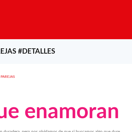
EJAS #DETALLES
PAREJAS
que enamoran