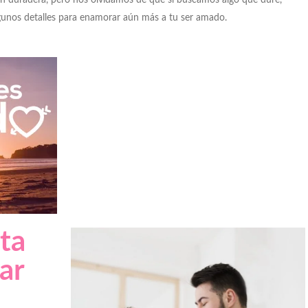
n duradera, pero nos olvidamos de que si buscamos algo que dure,
gunos detalles para enamorar aún más a tu ser amado.
ta
ar