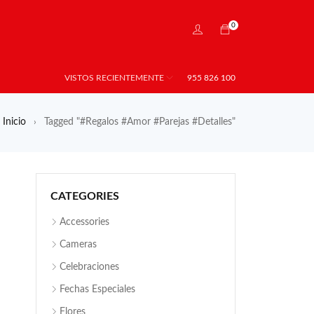
0
VISTOS RECIENTEMENTE
955 826 100
Inicio
Tagged "#Regalos #Amor #Parejas #Detalles"
›
CATEGORIES
Accessories
Cameras
Celebraciones
Fechas Especiales
Flores