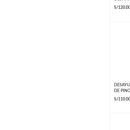
S/
120.0
AÑADIR 
T
DESAYU
DE PIN
S/
110.0
AÑADIR 
T