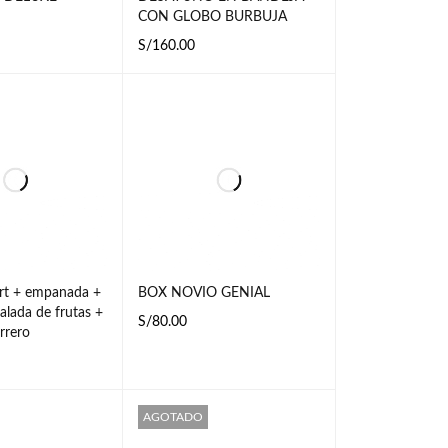
CON GLOBO BURBUJA
S/
160.00
CARRI
VISTA
AÑADIR AL CARRI
VISTA
RÁPIDA
TO
RÁPIDA
rt + empanada +
BOX NOVIO GENIAL
alada de frutas +
S/
80.00
rrero
AÑADIR AL CARRI
VISTA
TO
RÁPIDA
CARRI
VISTA
AGOTADO
RÁPIDA