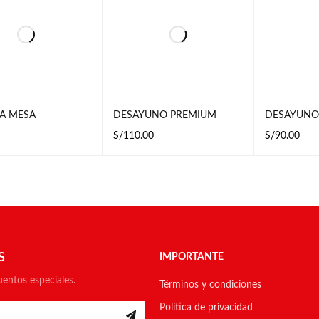
A MESA
DESAYUNO PREMIUM
DESAYUNO
S/
110.00
S/
90.00
AL CARRI
VISTA
AÑADIR AL CARRI
VISTA
AÑADIR AL 
O
RÁPIDA
TO
RÁPIDA
TO
S
IMPORTANTE
uentos especiales.
Términos y condiciones
Política de privacidad