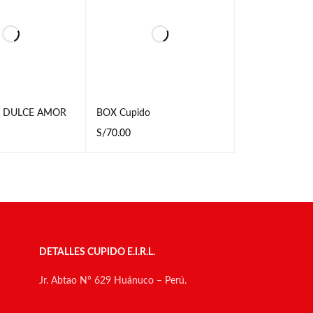
 DULCE AMOR
BOX Cupido
S/
70.00
CARRI
VISTA
LEER MÁS
VISTA RÁPIDA
RÁPIDA
DETALLES CUPIDO E.I.R.L.
Jr. Abtao N° 629 Huánuco – Perú.