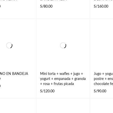
0
S/
80.00
S/
160.00
AL CARRI
VISTA
LEER MÁS
VISTA RÁPIDA
AÑADIR AL 
O
RÁPIDA
TO
NO EN BANDEJA
Mini torta + wafles + jugo +
Jugo + yogu
O
yogurt + empanada + granola
postre + ens
+ rosa + frutas picada
chocolate fe
0
S/
120.00
S/
90.00
AL CARRI
VISTA
AÑADIR AL CARRI
VISTA
AÑADIR AL 
O
RÁPIDA
TO
RÁPIDA
TO