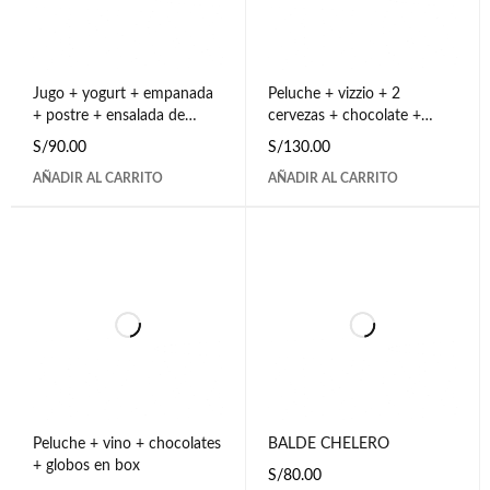
Jugo + yogurt + empanada
Peluche + vizzio + 2
+ postre + ensalada de
cervezas + chocolate +
frutas + chocolate ferrero
globo burbuja en bandeja
S/
90.00
S/
130.00
de pino
AÑADIR AL CARRITO
AÑADIR AL CARRITO
Peluche + vino + chocolates
BALDE CHELERO
+ globos en box
S/
80.00