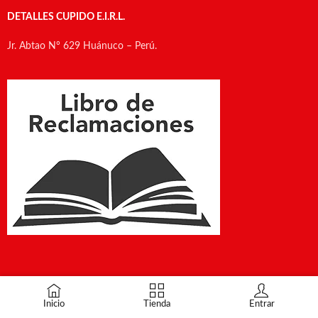
DETALLES CUPIDO E.I.R.L.
Jr. Abtao N° 629 Huánuco – Perú.
Inicio
Tienda
Entrar
© 2026
Detalles Cupido
E.I.R.L. RUC: 20606676990 –